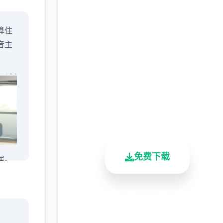
直接下载 与青梅竹马大
算住
小姐甜密性福的同居生
音主
活
完整版游戏，免费体验
2.3M+
4.9/5
900K+
总下载量
用户评分
活跃用户
免费下载
居。
安全下载
高速安装
完全免费
客服支持