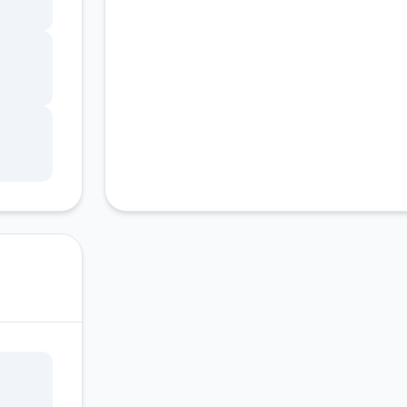
顾虑
没能
有什