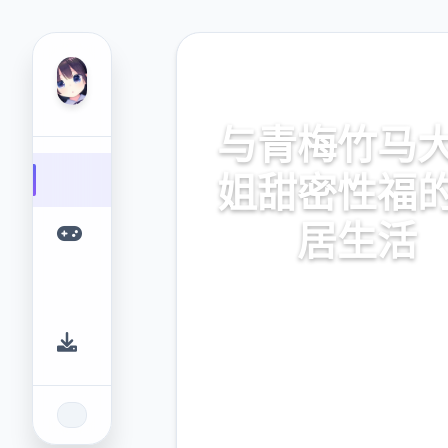
🧬 热门推荐
与青梅竹马
姐甜密性福
居生活
与青梅竹马大小姐甜密性福的同
专业的游戏平台，为您提供优质
验。
9.4
2.3M
评分
下载