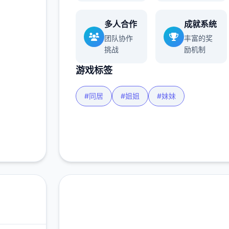
多人合作
成就系统
团队协作
丰富的奖
多
挑战
励机制
游戏标签
#同居
#姐姐
#妹妹