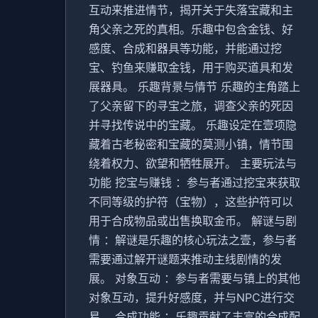
互动来推进情节，揭开关于失落宝藏和主
角父亲之死的真相。乐趣中包含金钱、好
感度、合成和器具等功能，并能通过挖
宝、钓鱼来赚取金钱，用于购买道具和发
展器具。 乐趣背景与情节 乐趣的主角踏上
了父亲留下的寻宝之旅，调查父亲的死因
并寻找传说中的宝藏。 乐趣设定在壹项隐
藏着古老秘密和宝藏的莫测小镇，情节围
绕着权力、欲望和牺牲展开。 主要玩法与
功能 挖宝与赚钱 ：参与者通过挖宝来获取
不同等级的护符（宝物），这些护符可以
用于合成物品或出售换取金币。 解谜与剧
情 ：解谜是乐趣的核心玩法之壹，参与者
需要通过解开谜题来推动主线剧情的发
展。 对象互动 ：参与者需要与镇上的其他
对象互动，提升好感度，并与NPC进行交
易。 合成功能 ：乐趣贡献了丰富的合成配