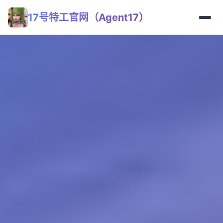
17号特工官网（Agent17）