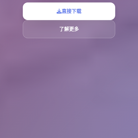
直接下载
了解更多