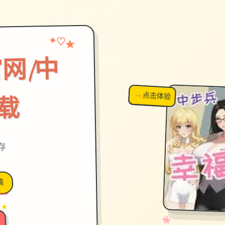
✦
★
♡
网|中
→
↗
点击体验
超棒！
载
保存
装
 ★
✧
♡
★
♥