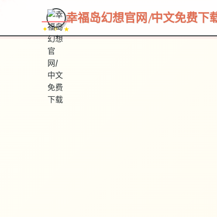
~~~
★
♡
✦
✧
♥
~
幸福岛幻想官网|中文免费下
✦ ✧ ★