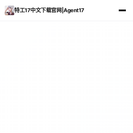
特工17中文下载官网|Agent17