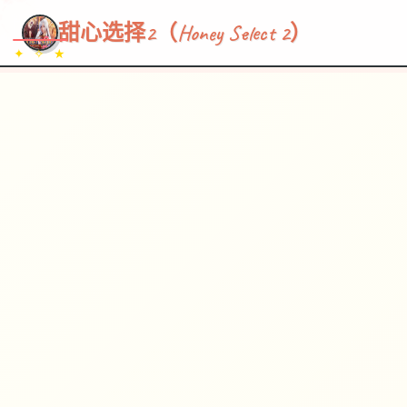
~~~
★
♡
✦
✧
♥
~
→
↗
甜心选择2（Honey Select 2）
✦ ✧ ★