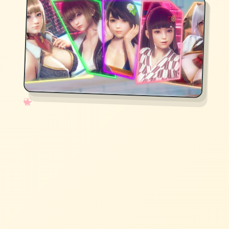
✧
♡
★
♥