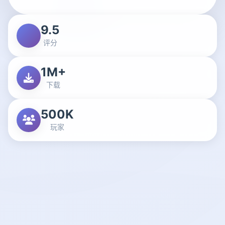
9.5
评分
1M+
下载
500K
玩家