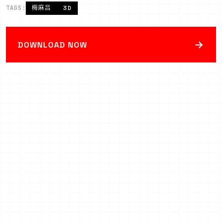
TAGS:
梅麻吕
3D
→
DOWNLOAD NOW