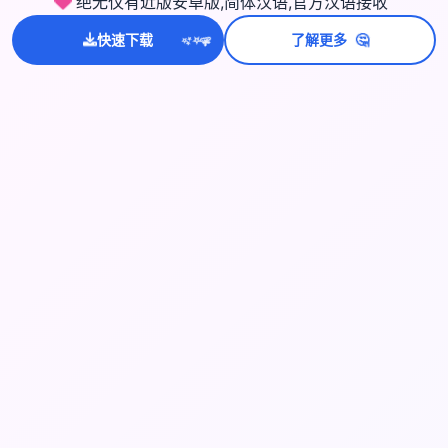
绝无仅有近版安卓版,简体汉语,官方汉语接收
💫
🤔
✨
快速下载
了解更多
⭐