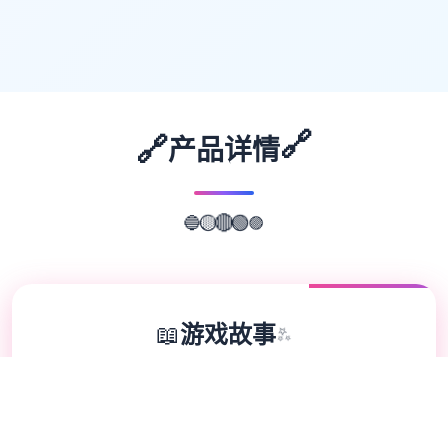
🔗
🔗
产品详情
🟣
🔵
🟢
🟡
🔴
📖
游戏故事
✨
光阴似箭，那次令人难忘的夏日回忆转眼间就
已经是半年前的事情了。在这个寒假，我们的