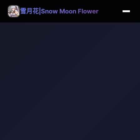
雪月花|Snow Moon Flower