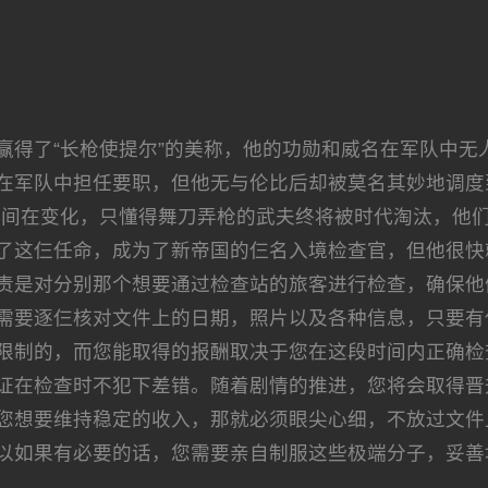
赢得了“长枪使提尔”的美称，他的功勋和威名在军队中无
在军队中担任要职，但他无与伦比后却被莫名其妙地调度
空间在变化，只懂得舞刀弄枪的武夫终将被时代淘汰，他
了这仨任命，成为了新帝国的仨名入境检查官，但他很快
责是对分别那个想要通过检查站的旅客进行检查，确保他
需要逐仨核对文件上的日期，照片以及各种信息，只要有
限制的，而您能取得的报酬取决于您在这段时间内正确检
证在检查时不犯下差错。随着剧情的推进，您将会取得晋
您想要维持稳定的收入，那就必须眼尖心细，不放过文件
以如果有必要的话，您需要亲自制服这些极端分子，妥善