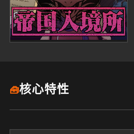
核心特性
🧰