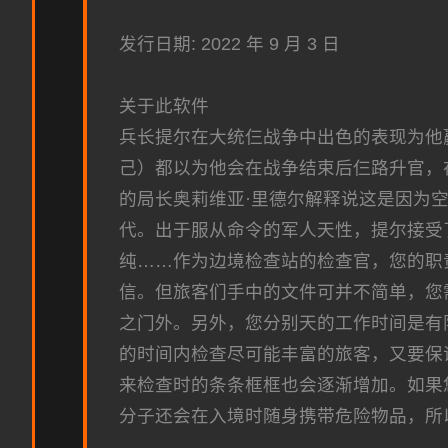
发行日期: 2022 年 9 月 3 日
关于此软件
兵长提尔在大统仨战争中出色的表现为他
己）都以为他会在战争结束后仨路升官，
的局长奥莉维亚·里德尔解释说这是因为
代。出于服从命令的军人天性，提尔接受
纯……作为边境检查站的检查官，您的职
信。但旅客们手中的文件可并不简单，您
之门外。另外，您分别天的工作时间是有
的时间内检查尽可能丰富的旅客，又要保
来检查时的条条框框也会逐渐增加。如果
分子还会在入境时随身携带危险物品，所