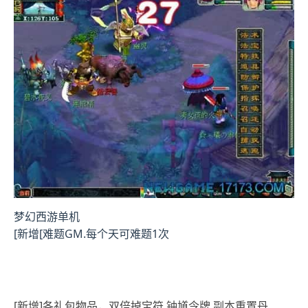
梦幻西游单机
[新增[难题GM.每个天可难题1次
[新增]各礼包物品，双倍掉宝符.钟馗令牌.副本重置丹