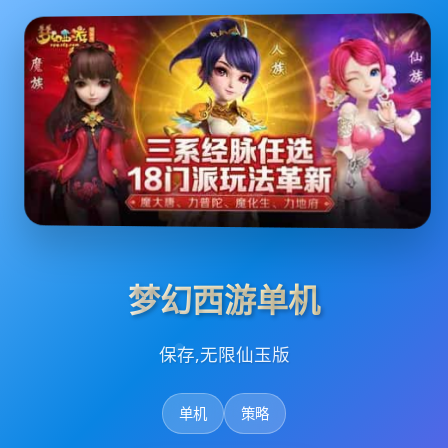
梦幻西游单机
保存,无限仙玉版
单机
策略