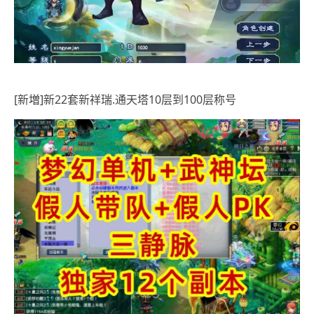
[新増]新22套新祥瑞.通天塔10层到100层称号