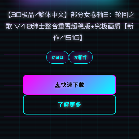
【3D极品/繁体中文】部分女卷轴5：轮回之
歌 V4.0绅士整合重置超稳版★究极画质【新
作/151G】
#3D
#新作
快速下载
了解更多