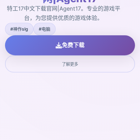
特工17中文下载官网|Agent17。专业的游戏平
台，为您提供优质的游戏体验。
#神作slg
#电脑
免费下载
了解更多