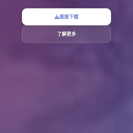
直接下载
了解更多