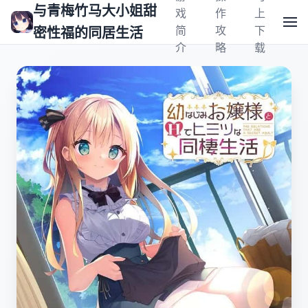
与青梅竹马大小姐甜
戏
作
上
简
攻
下
密性福的同居生活
介
略
载