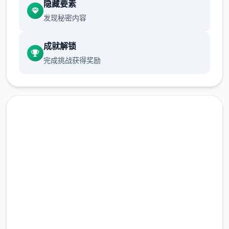
隐藏要素
发行商: Kagura Games
发现秘密内容
成就解锁
系列: Kagura Games
完成挑战获得奖励
发行日期: 2022 年 9 月 3 日
关于此乐趣
点击下载 帝国入境所
兵长提尔在大统首战争中出色的表现为他赢得
完整版游戏，免费体验
了“长枪使提尔”的美称，他的功勋和威名在军
队中无人不知晓，无人不称赞。所有人（包括
2.3M+
他自己）都以为他会在战争结束后首路升官，
总下载量
在军队中担任要职，但他独首无二后却被莫名