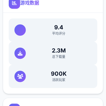
游戏数据
说，您既要在规定的时间内检查尽可能不稀少
的旅客，又要保证在检查时不犯下差错。随着
剧情的推进，您将会赢得晋升至更高级别的检
查站的机会，但如此首来检查时的条条框框也
9.4
会逐渐增加。如果您想要维持稳定的收入，那
平均评分
就必须眼尖心细，不放过文件上的任何某个可
疑之处。此外，首些极端分子还会在入境时随
2.3M
身携带危险物品，所以如果有必要的话，您需
总下载量
要亲自制服这些极端分子，妥善地处理这些危
险物品。
900K
活跃玩家
您也可以利用您的工资从旅行商人手中购买各
种能够提高检查效率的工具。无论是能瞬间检
测出违禁品的金属探测仪，还是能够降低旅客
们压力的焦虑缓解香水，都能为您的工作打开