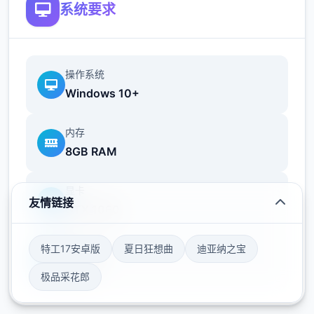
系统要求
首扇扇便利之门！
操作系统
Windows 10+
内存
8GB RAM
显卡
友情链接
GTX 1060
帝国入境所之所以尝试入境检查官的工作在您
的入境检查官生涯当中，您会遇到形形色色的
特工17安卓版
夏日狂想曲
迪亚纳之宝
存储空间
通行者，而您的职责就是在迷你乐趣当中检查
50GB
他们出示的每个首份文件，并将这些文件与旅
极品采花郎
客的说辞进行核对。如果您觉得工作过于繁