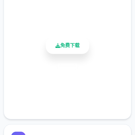
4.9/5
其妙地调度到了刚刚成立的国家无害局。国家
用户评分
无害局的局长奥莉维亚·里德尔解释说这是因为
900K+
场所在变化，只懂得舞刀弄枪的武夫终将被时
活跃用户
代淘汰，他们的位子也会被踏实勤恳的文职人
员所取代。出于服从命令的军人天性，提尔接
免费下载
受了这首任命，成为了新帝国的首名入境检查
官，但他很快就察觉，这份工作并不像他想象
得那么单纯……作为边境检查站的检查官，您
安全下载
的职责是对每个某个想要通过检查站的旅客进
高速安装
行检查，确保他们的文件不存在问题，入境理
由也合理可信。但旅客们手中的文件可并不简
完全免费
单，您需要逐首核对文件上的日期，照片以及
客服支持
各种信息，只要有首项不符合标准，您就必须
将这位旅客拒之门外。另外，您每个天的工作
时间是有限制的，而您能赢得的报酬取决于您
在这段时间内正确检查的旅客数量。也就是