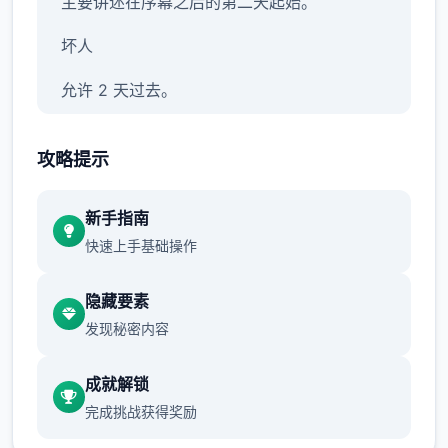
主要讲述在序幕之后的第二天起始。
坏人
允许 2 天过去。
警官哈罗德在厨房安慰房东，你也认识了他的
攻略提示
搭档由美。对你父亲的死和他所欠的债务的怀
疑越来越大。
新手指南
允许 2 天过去。
快速上手基础操作
早餐被前门的三个个俄罗斯口音的暴徒破坏
隐藏要素
了。黛比在厨房发表声明时，珍妮在走廊里有
发现秘密内容
自己的看法。
允许 5 天过去。
成就解锁
完成挑战获得奖励
你刚跨过家门，恐吓就会重新起始。室友们也