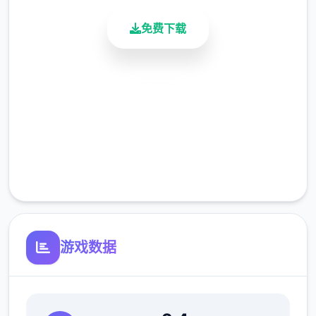
免费下载
安全下载
高速安装
夏日传说的讲述
完全免费
从那时起，黑手党的伏击就起始了。因此，建
客服支持
议您定期将收入转入银行账户。
游戏数据