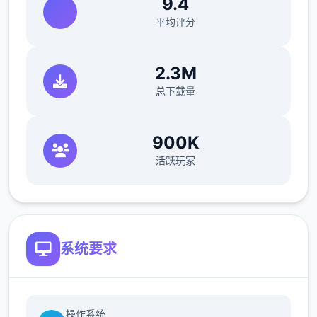
9.4
平均评分
滑板车
2.3M
成功交付 3 次比萨饼并等待 3 天。
总下载量
在比萨店遇见红发女郎蒂娜。托尼说服你换
档。Saga Dealership有你需要的东西，但接
900K
待员不卖给你，推销员卑鄙。超后约瑟芬接受
活跃玩家
了，如果你取回她珍贵的手机。4分灵巧让你
在佐藤先生的办公室 拿回他的手机。约瑟芬建
议这款踏板车的价格为 1,100 美元。把摩托车
告诉给托尼，这是某个好的起始！
系统要求
意大利工作
成功交付 5 次比萨饼并等待 4 天。
操作系统
第二天，玛丽亚向您介绍披萨制作，并要求您