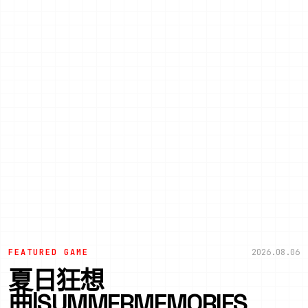
FEATURED GAME
2026.08.06
夏日狂想
曲|SUMMERMEMORIES